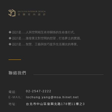
◆ 設計是……人與空間相互依存關係的生命進行式。

◆ 設計是……激發業主對空間的想望，打造夢土的實踐。

◆ 設計是……智慧、工藝與技巧提升生活層次的專業。
聯絡我們
02-2547-2222
電話:
E-MAIL:
lochung.yang@msa.hinet.net
地址:
台北市中山區復興北路178號11樓之3