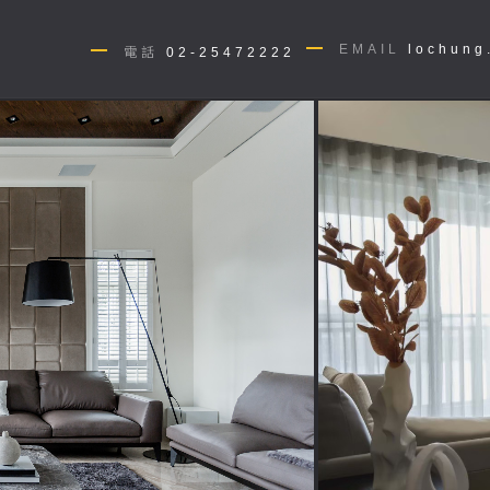
EMAIL
lochung
電話
02-25472222